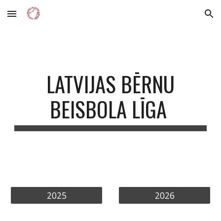
Skip to main content
Skip to navigation
LATVIJAS BĒRNU
BEISBOLA LĪGA
2025
2026