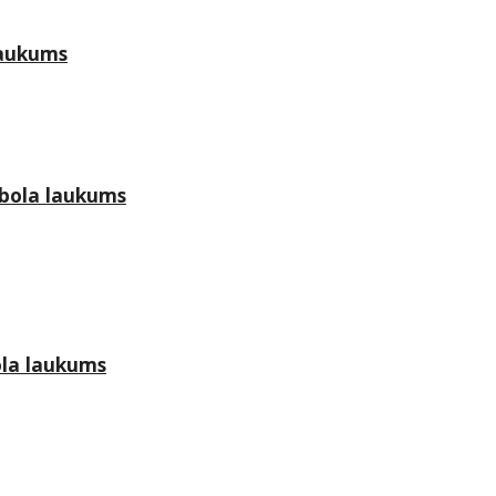
laukums
sbola laukums
ola laukums