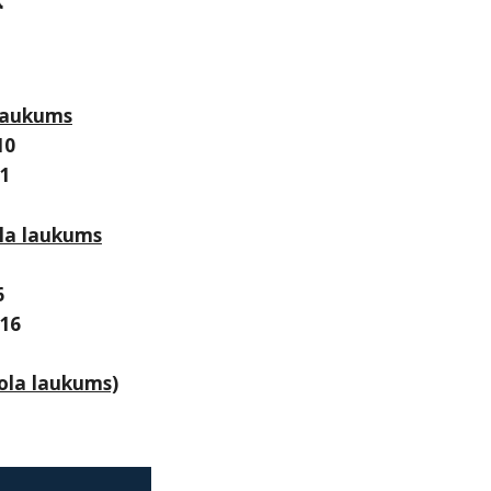
 laukums
10
1
ola laukums
6
:16
bola laukums)