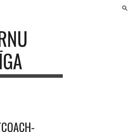
ion
ĒRNU
ĪGA
 (COACH-